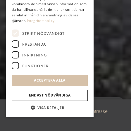
kombinera den med annan information som
du har tillhandahållit dem eller som de har
samlat in från din användning av deras
tjänster.
Integritetspolicy
STRIKT NÖDVÄNDIGT
PRESTANDA
INRIKTNING
FUNKTIONER
ACCEPTERA ALLA
ENDAST NÖDVÄNDIGA
Alla bilder
Anmäl intresse
VISA DETALJER
Fakta
Dokument
Bilder
Karta
Anmäl Intresse
Strikt nödvändigt
Prestanda